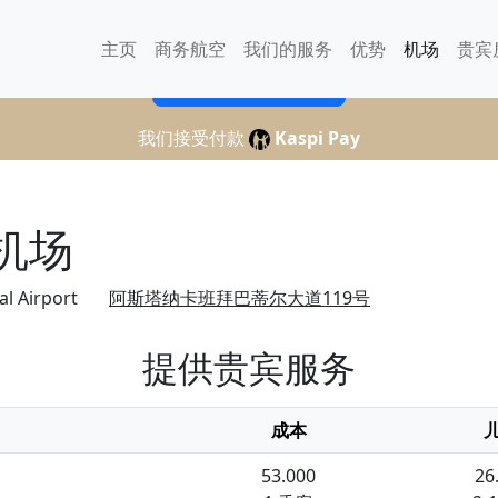
扎尔巴耶夫国际机场
主页
商务航空
我们的服务
优势
机场
贵宾
订购贵宾休息室
我们接受付款
Kaspi Pay
机场
l Airport
阿斯塔纳卡班拜巴蒂尔大道119号
提供贵宾服务
成本
53.000
26