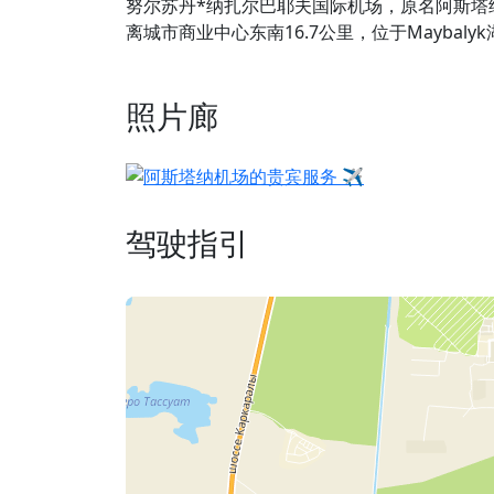
努尔苏丹*纳扎尔巴耶夫国际机场，原名阿斯塔纳
离城市商业中心东南16.7公里，位于Maybaly
照片廊
驾驶指引