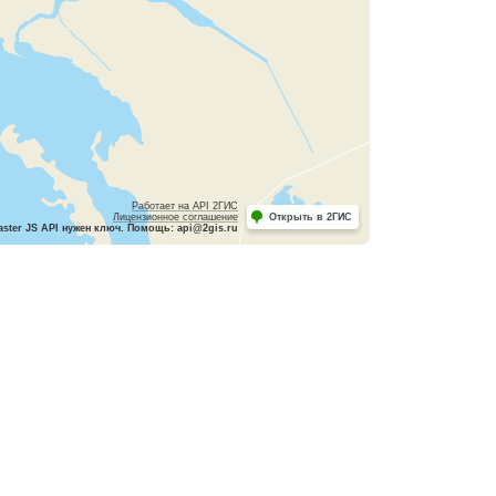
Работает на API 2ГИС
Лицензионное соглашение
Открыть в 2ГИС
ster JS API нужен ключ. Помощь: api@2gis.ru